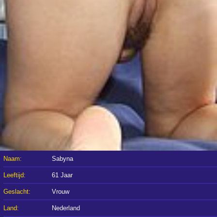
Naam:
Sabyna
Leeftijd:
61 Jaar
Geslacht:
Vrouw
Land:
Nederland