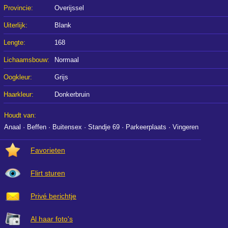
Provincie:
Overijssel
Uiterlijk:
Blank
Lengte:
168
Lichaamsbouw:
Normaal
Oogkleur:
Grijs
Haarkleur:
Donkerbruin
Houdt van:
Anaal · Beffen · Buitensex · Standje 69 · Parkeerplaats · Vingeren
Favorieten
Flirt sturen
Privé berichtje
Al haar foto's