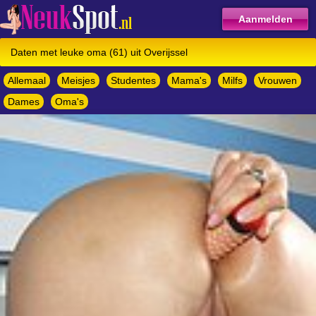
Aanmelden
Daten met leuke oma (61) uit Overijssel
Allemaal
Meisjes
Studentes
Mama's
Milfs
Vrouwen
Dames
Oma's